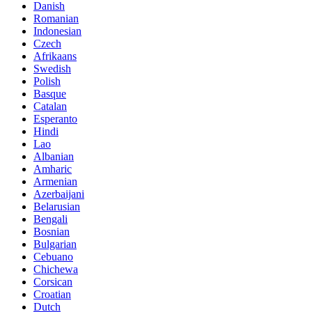
Danish
Romanian
Indonesian
Czech
Afrikaans
Swedish
Polish
Basque
Catalan
Esperanto
Hindi
Lao
Albanian
Amharic
Armenian
Azerbaijani
Belarusian
Bengali
Bosnian
Bulgarian
Cebuano
Chichewa
Corsican
Croatian
Dutch