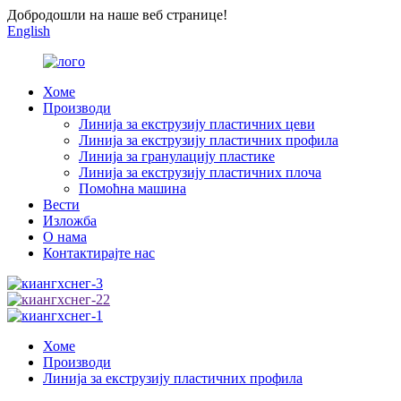
Добродошли на наше веб странице!
English
Хоме
Производи
Линија за екструзију пластичних цеви
Линија за екструзију пластичних профила
Линија за гранулацију пластике
Линија за екструзију пластичних плоча
Помоћна машина
Вести
Изложба
О нама
Контактирајте нас
Хоме
Производи
Линија за екструзију пластичних профила