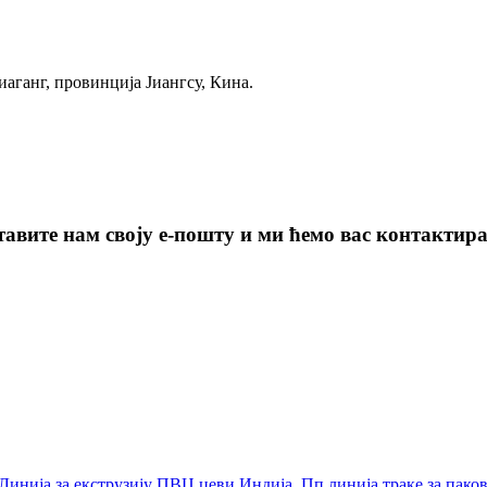
иаганг, провинција Јиангсу, Кина.
авите нам своју е-пошту и ми ћемо вас контактират
Линија за екструзију ПВЦ цеви Индија
,
Пп линија траке за пако