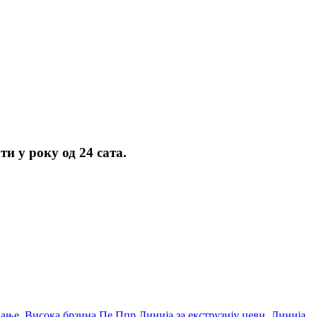
и у року од 24 сата.
вање
,
Висока брзина Пе Ппр Линија за екструзију цеви
,
Линија