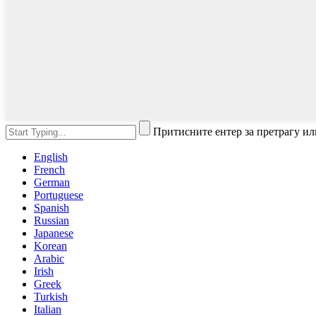
Притисните ентер за претрагу и
English
French
German
Portuguese
Spanish
Russian
Japanese
Korean
Arabic
Irish
Greek
Turkish
Italian