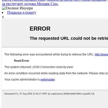
за екструзију подова Мохавк Спц
,
Пошаљи е-пошту
x