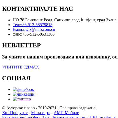
КОНТАКТИРАЈТЕ НАС
НО.78 Баикионг Роад, Санкинг, град Јинфенг, град Зхангј
Тел:
+86-512-58579818
Емаил:
wlz@mr5.com.cn
факс:
+86-512-58531306
НЕВЛЕТТЕР
За упите о нашим производима или ценовнику, ост
УПИТИТЕ ОДМАХ
СОЦИАЛ
© Ауторско право - 2010-2021 : Сва права задржана.
Хот Продуцтс
-
Мапа сајта
-
АМП Мобиле
Екструзиони профил Пвц
,
Линија за екструзију ПВЦ профила
,