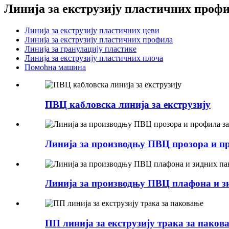
Линија за екструзију пластичних проф
Линија за екструзију пластичних цеви
Линија за екструзију пластичних профила
Линија за гранулацију пластике
Линија за екструзију пластичних плоча
Помоћна машина
ПВЦ кабловска линија за екструзију
Линија за производњу ПВЦ прозора и пр
Линија за производњу ПВЦ плафона и з
ПП линија за екструзију трака за паков