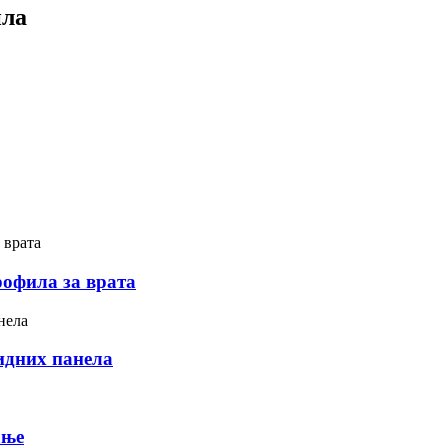
ила
офила за врата
идних панела
ање