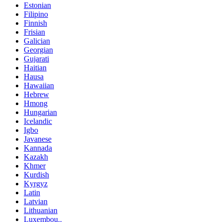
Estonian
Filipino
Finnish
Frisian
Galician
Georgian
Gujarati
Haitian
Hausa
Hawaiian
Hebrew
Hmong
Hungarian
Icelandic
Igbo
Javanese
Kannada
Kazakh
Khmer
Kurdish
Kyrgyz
Latin
Latvian
Lithuanian
Luxembou..